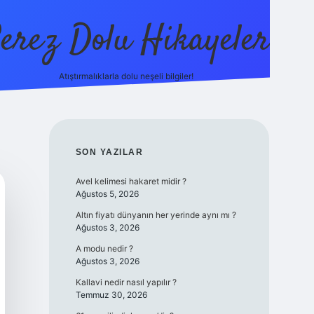
erez Dolu Hikayeler
Atıştırmalıklarla dolu neşeli bilgiler!
https://betexper.live
SIDEBAR
SON YAZILAR
Avel kelimesi hakaret midir ?
Ağustos 5, 2026
Altın fiyatı dünyanın her yerinde aynı mı ?
Ağustos 3, 2026
A modu nedir ?
Ağustos 3, 2026
Kallavi nedir nasıl yapılır ?
Temmuz 30, 2026