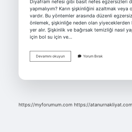
Diyafram nefesi gibi basit nefes egzersizleri de 
yapmalıyım? Karın şişkinliğini azaltmak veya
vardır. Bu yöntemler arasında düzenli egzersiz
önlemek, şişkinliğe neden olan yiyeceklerden 
yer alır. Şişkinlik ve bağırsak temizliği nasıl y
için bol su için ve…
Karında
Devamını okuyun
Yorum Bırak
Şişkinlik
Nasıl
Yok
Edilir
https://myforumum.com
https://atanurnakliyat.com