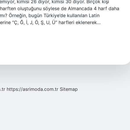
emiyor, kimisi 26 diyor, kimisi 30 diyor. Birçok kişi
 26 harften oluştuğunu söylese de Almancada 4 harf daha
r mı? Örneğin, bugün Türkiye’de kullanılan Latin
rine “Ç, Ğ, İ, J, Ö, Ş, U, Ü” harfleri eklenerek…
.tr
https://asrimoda.com.tr
Sitemap