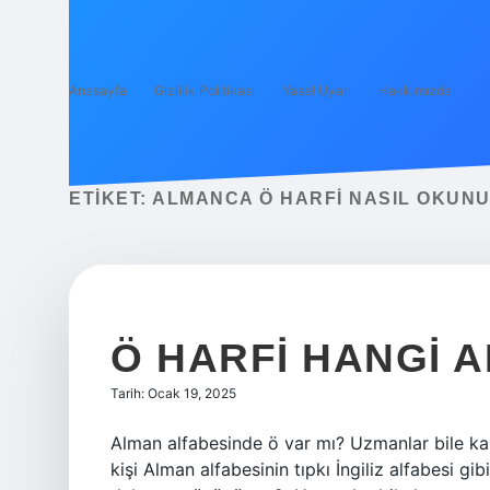
Anasayfa
Gizlilik Politikası
Yasal Uyarı
Hakkımızda
ETIKET:
ALMANCA Ö HARFI NASIL OKUN
Ö HARFI HANGI 
Tarih: Ocak 19, 2025
Alman alfabesinde ö var mı? Uzmanlar bile kara
kişi Alman alfabesinin tıpkı İngiliz alfabesi 