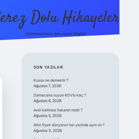
erez Dolu Hikayeler
Atıştırmalıklarla dolu neşeli bilgiler!
https://betexper.live
SIDEBAR
SON YAZILAR
Kussa ne demektir ?
Ağustos 7, 2026
Damacana suyun KDV’si kaç ?
Ağustos 6, 2026
Avel kelimesi hakaret midir ?
Ağustos 5, 2026
Altın fiyatı dünyanın her yerinde aynı mı ?
Ağustos 3, 2026