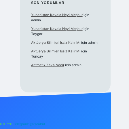
SON YORUMLAR
Yunanistan Kavala Neyi Meşhur
için
admin
Yunanistan Kavala Neyi Meşhur
için
Toygar
Aktüerya Bilimleri Işsiz Kalır Mı
için
admin
Aktüerya Bilimleri Işsiz Kalır Mı
için
Tuncay
Aritmetik Zeka Nedir
için
admin
6 0 726
Telegram: @karabul