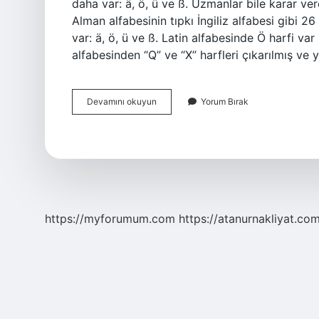
daha var: ä, ö, ü ve ß. Uzmanlar bile karar ver
Alman alfabesinin tıpkı İngiliz alfabesi gibi
var: ä, ö, ü ve ß. Latin alfabesinde Ö harfi va
alfabesinden “Q” ve “X” harfleri çıkarılmış ve ye
Ö
Devamını okuyun
Yorum Bırak
Harfi
Hangi
Alfabelerde
Var
https://myforumum.com
https://atanurnakliyat.com