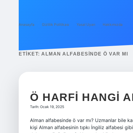
Anasayfa
Gizlilik Politikası
Yasal Uyarı
Hakkımızda
ETIKET:
ALMAN ALFABESINDE Ö VAR MI
Ö HARFI HANGI 
Tarih: Ocak 19, 2025
Alman alfabesinde ö var mı? Uzmanlar bile kara
kişi Alman alfabesinin tıpkı İngiliz alfabesi 