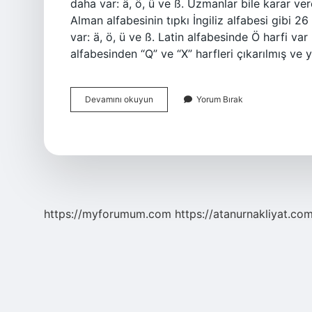
daha var: ä, ö, ü ve ß. Uzmanlar bile karar ver
Alman alfabesinin tıpkı İngiliz alfabesi gibi
var: ä, ö, ü ve ß. Latin alfabesinde Ö harfi va
alfabesinden “Q” ve “X” harfleri çıkarılmış ve ye
Ö
Devamını okuyun
Yorum Bırak
Harfi
Hangi
Alfabelerde
Var
https://myforumum.com
https://atanurnakliyat.com