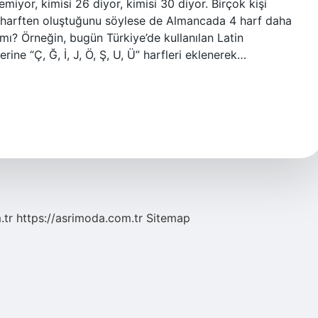
emiyor, kimisi 26 diyor, kimisi 30 diyor. Birçok kişi
 26 harften oluştuğunu söylese de Almancada 4 harf daha
r mı? Örneğin, bugün Türkiye’de kullanılan Latin
rine “Ç, Ğ, İ, J, Ö, Ş, U, Ü” harfleri eklenerek…
.tr
https://asrimoda.com.tr
Sitemap