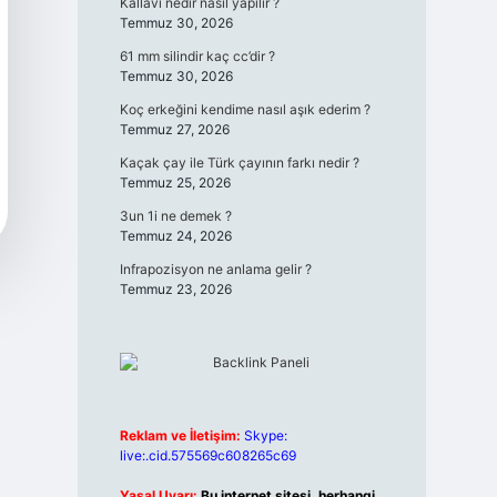
Kallavi nedir nasıl yapılır ?
Temmuz 30, 2026
61 mm silindir kaç cc’dir ?
Temmuz 30, 2026
Koç erkeğini kendime nasıl aşık ederim ?
Temmuz 27, 2026
Kaçak çay ile Türk çayının farkı nedir ?
Temmuz 25, 2026
3un 1i ne demek ?
Temmuz 24, 2026
Infrapozisyon ne anlama gelir ?
Temmuz 23, 2026
Reklam ve İletişim:
Skype:
live:.cid.575569c608265c69
Yasal Uyarı:
Bu internet sitesi, herhangi