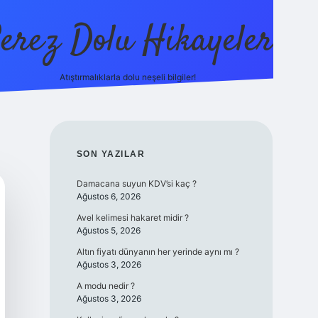
erez Dolu Hikayeler
Atıştırmalıklarla dolu neşeli bilgiler!
https://betexper.live
SIDEBAR
SON YAZILAR
Damacana suyun KDV’si kaç ?
Ağustos 6, 2026
Avel kelimesi hakaret midir ?
Ağustos 5, 2026
Altın fiyatı dünyanın her yerinde aynı mı ?
Ağustos 3, 2026
A modu nedir ?
Ağustos 3, 2026