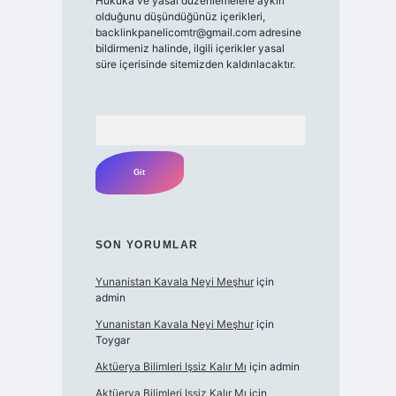
Hukuka ve yasal düzenlemelere aykırı
olduğunu düşündüğünüz içerikleri,
backlinkpanelicomtr@gmail.com
adresine
bildirmeniz halinde, ilgili içerikler yasal
süre içerisinde sitemizden kaldırılacaktır.
Arama
SON YORUMLAR
Yunanistan Kavala Neyi Meşhur
için
admin
Yunanistan Kavala Neyi Meşhur
için
Toygar
Aktüerya Bilimleri Işsiz Kalır Mı
için
admin
Aktüerya Bilimleri Işsiz Kalır Mı
için