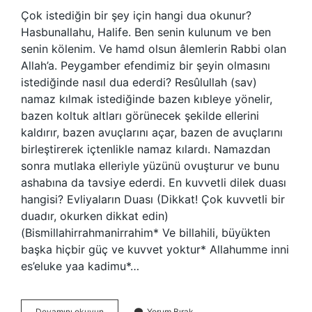
Çok istediğin bir şey için hangi dua okunur?
Hasbunallahu, Halife. Ben senin kulunum ve ben
senin kölenim. Ve hamd olsun âlemlerin Rabbi olan
Allah’a. Peygamber efendimiz bir şeyin olmasını
istediğinde nasıl dua ederdi? Resûlullah (sav)
namaz kılmak istediğinde bazen kıbleye yönelir,
bazen koltuk altları görünecek şekilde ellerini
kaldırır, bazen avuçlarını açar, bazen de avuçlarını
birleştirerek içtenlikle namaz kılardı. Namazdan
sonra mutlaka elleriyle yüzünü ovuşturur ve bunu
ashabına da tavsiye ederdi. En kuvvetli dilek duası
hangisi? Evliyaların Duası (Dikkat! Çok kuvvetli bir
duadır, okurken dikkat edin)
(Bismillahirrahmanirrahim* Ve billahili, büyükten
başka hiçbir güç ve kuvvet yoktur* Allahumme inni
es’eluke yaa kadimu*…
Bir
Devamını okuyun
Yorum Bırak