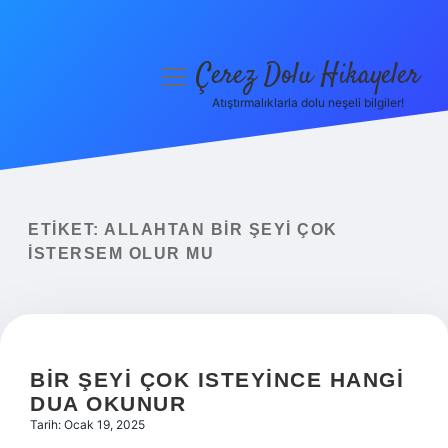
Çerez Dolu Hikayeler
menüyü
aç
Atıştırmalıklarla dolu neşeli bilgiler!
Anasayfa
Gizlilik Politikası
Yasal Uyarı
ETIKET:
ALLAHTAN BIR ŞEYI ÇOK
ISTERSEM OLUR MU
Hakkımızda
BIR ŞEYI ÇOK ISTEYINCE HANGI
DUA OKUNUR
Tarih: Ocak 19, 2025