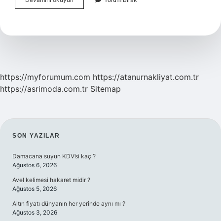
Şeyi
Çok
Isteyince
Hangi
Dua
Okunur
https://myforumum.com
https://atanurnakliyat.com.tr
https://asrimoda.com.tr
Sitemap
SIDEBAR
SON YAZILAR
Damacana suyun KDV’si kaç ?
Ağustos 6, 2026
Avel kelimesi hakaret midir ?
Ağustos 5, 2026
Altın fiyatı dünyanın her yerinde aynı mı ?
Ağustos 3, 2026