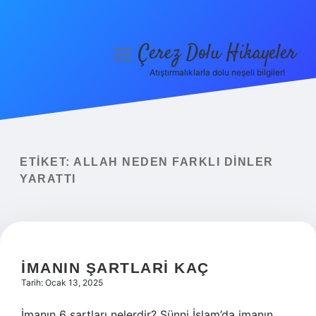
Çerez Dolu Hikayeler
menüyü
aç
Atıştırmalıklarla dolu neşeli bilgiler!
Anasayfa
Gizlilik Politikası
Yasal Uyarı
ETIKET:
ALLAH NEDEN FARKLI DINLER
YARATTI
Hakkımızda
İMANIN ŞARTLARI KAÇ
Tarih: Ocak 13, 2025
İmanın 6 şartları nelerdir? Sünni İslam’da imanın