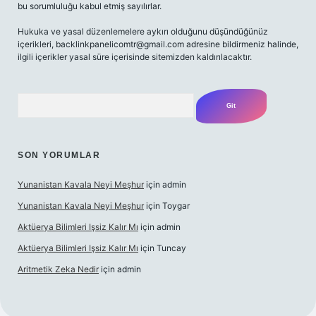
bu sorumluluğu kabul etmiş sayılırlar.
Hukuka ve yasal düzenlemelere aykırı olduğunu düşündüğünüz
içerikleri,
backlinkpanelicomtr@gmail.com
adresine bildirmeniz halinde,
ilgili içerikler yasal süre içerisinde sitemizden kaldırılacaktır.
Arama
SON YORUMLAR
Yunanistan Kavala Neyi Meşhur
için
admin
Yunanistan Kavala Neyi Meşhur
için
Toygar
Aktüerya Bilimleri Işsiz Kalır Mı
için
admin
Aktüerya Bilimleri Işsiz Kalır Mı
için
Tuncay
Aritmetik Zeka Nedir
için
admin