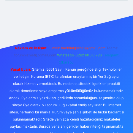
Reklam ve İletişim:
E-mail:
backlinkpaneli@gmail.com
Teams:
forumhizmeti@gmail.com
Whatsapp: 0262 606 0 726
Telegram:
@karabul
Yasal Uyarı:
Sitemiz, 5651 Sayılı Kanun gereğince Bilgi Teknolojileri
ve İletişim Kurumu (BTK) tarafından onaylanmış bir Yer Sağlayıcı
olarak hizmet vermektedir. Bu nedenle, sitedeki içerikleri proaktif
olarak denetleme veya araştırma yükümlülüğümüz bulunmamaktadır.
Ancak, üyelerimiz yazdıkları içeriklerin sorumluluğunu taşımakta olup,
siteye üye olarak bu sorumluluğu kabul etmiş sayılırlar. Bu internet
sitesi, herhangi bir marka, kurum veya şahıs şirketi ile hiçbir bağlantısı
bulunmamaktadır. Sitede yalnızca kendi hazırladığımız makaleler
paylaşılmaktadır. Burada yer alan içerikler haber niteliği taşımamakta