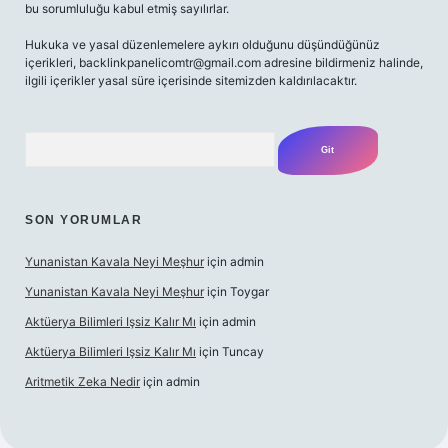
bu sorumluluğu kabul etmiş sayılırlar.
Hukuka ve yasal düzenlemelere aykırı olduğunu düşündüğünüz
içerikleri,
backlinkpanelicomtr@gmail.com
adresine bildirmeniz halinde,
ilgili içerikler yasal süre içerisinde sitemizden kaldırılacaktır.
Arama
SON YORUMLAR
Yunanistan Kavala Neyi Meşhur
için
admin
Yunanistan Kavala Neyi Meşhur
için
Toygar
Aktüerya Bilimleri Işsiz Kalır Mı
için
admin
Aktüerya Bilimleri Işsiz Kalır Mı
için
Tuncay
Aritmetik Zeka Nedir
için
admin