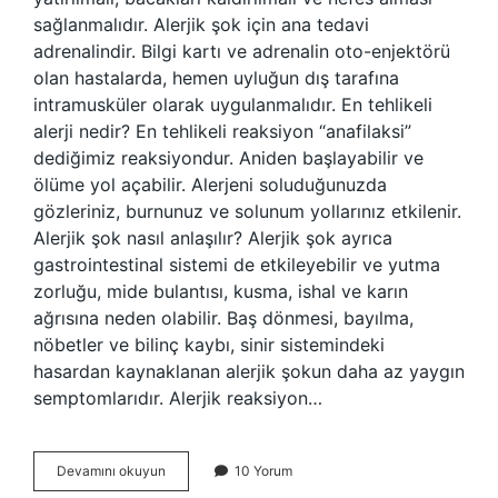
sağlanmalıdır. Alerjik şok için ana tedavi
adrenalindir. Bilgi kartı ve adrenalin oto-enjektörü
olan hastalarda, hemen uyluğun dış tarafına
intramusküler olarak uygulanmalıdır. En tehlikeli
alerji nedir? En tehlikeli reaksiyon “anafilaksi”
dediğimiz reaksiyondur. Aniden başlayabilir ve
ölüme yol açabilir. Alerjeni soluduğunuzda
gözleriniz, burnunuz ve solunum yollarınız etkilenir.
Alerjik şok nasıl anlaşılır? Alerjik şok ayrıca
gastrointestinal sistemi de etkileyebilir ve yutma
zorluğu, mide bulantısı, kusma, ishal ve karın
ağrısına neden olabilir. Baş dönmesi, bayılma,
nöbetler ve bilinç kaybı, sinir sistemindeki
hasardan kaynaklanan alerjik şokun daha az yaygın
semptomlarıdır. Alerjik reaksiyon…
Anafilaksi
Devamını okuyun
10 Yorum
Nasıl