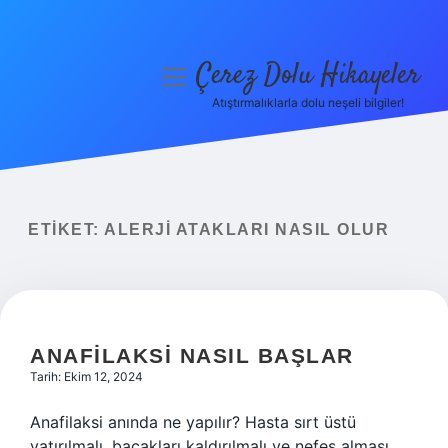
Çerez Dolu Hikayeler
menüyü
aç
Atıştırmalıklarla dolu neşeli bilgiler!
Anasayfa
Gizlilik Politikası
Yasal Uyarı
ETIKET:
ALERJI ATAKLARI NASIL OLUR
Hakkımızda
ANAFILAKSI NASIL BAŞLAR
Tarih: Ekim 12, 2024
Anafilaksi anında ne yapılır? Hasta sırt üstü
yatırılmalı, bacakları kaldırılmalı ve nefes alması