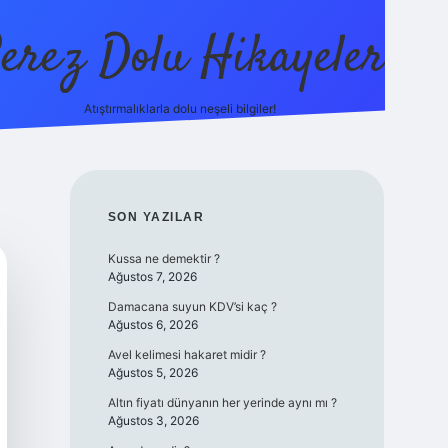
erez Dolu Hikayeler
Atıştırmalıklarla dolu neşeli bilgiler!
https://betexper.live
SIDEBAR
SON YAZILAR
Kussa ne demektir ?
Ağustos 7, 2026
Damacana suyun KDV’si kaç ?
Ağustos 6, 2026
Avel kelimesi hakaret midir ?
Ağustos 5, 2026
Altın fiyatı dünyanın her yerinde aynı mı ?
Ağustos 3, 2026