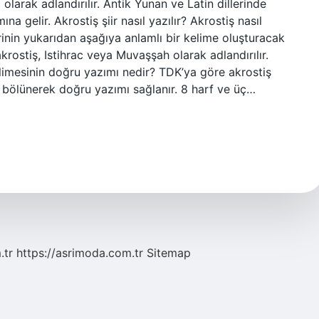
larak adlandırılır. Antik Yunan ve Latin dillerinde
ına gelir. Akrostiş şiir nasıl yazılır? Akrostiş nasıl
flerinin yukarıdan aşağıya anlamlı bir kelime oluşturacak
rostiş, Istihrac veya Muvaşşah olarak adlandırılır.
elimesinin doğru yazımı nedir? TDK’ya göre akrostiş
e bölünerek doğru yazımı sağlanır. 8 harf ve üç…
.tr
https://asrimoda.com.tr
Sitemap