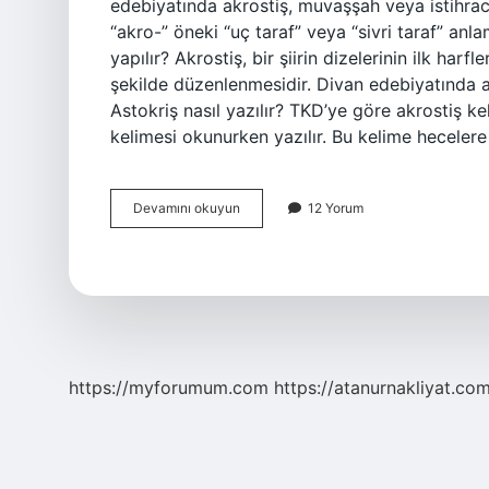
edebiyatında akrostiş, muvaşşah veya istihrac o
“akro-” öneki “uç taraf” veya “sivri taraf” anlam
yapılır? Akrostiş, bir şiirin dizelerinin ilk har
şekilde düzenlenmesidir. Divan edebiyatında ak
Astokriş nasıl yazılır? TKD’ye göre akrostiş k
kelimesi okunurken yazılır. Bu kelime heceler
Akrostiş
Devamını okuyun
12 Yorum
Şiir
Nedir
Ve
Örnekleri
https://myforumum.com
https://atanurnakliyat.com