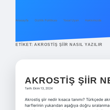
Anasayfa
Gizlilik Politikası
Yasal Uyarı
Hakkımızda
ETIKET:
AKROSTIŞ ŞIIR NASIL YAZILIR
AKROSTIŞ ŞIIR N
Tarih: Ekim 13, 2024
Akrostiş şiir nedir kısaca tanımı? Türkçede akr
harflerinin yukarıdan aşağıya doğru sıralanmas