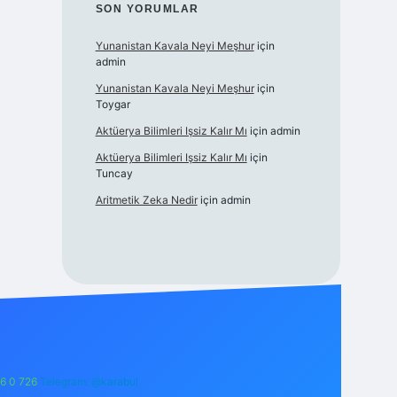
SON YORUMLAR
Yunanistan Kavala Neyi Meşhur
için
admin
Yunanistan Kavala Neyi Meşhur
için
Toygar
Aktüerya Bilimleri Işsiz Kalır Mı
için
admin
Aktüerya Bilimleri Işsiz Kalır Mı
için
Tuncay
Aritmetik Zeka Nedir
için
admin
6 0 726
Telegram: @karabul