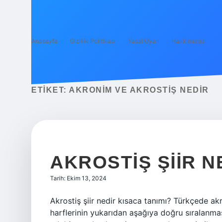
Anasayfa
Gizlilik Politikası
Yasal Uyarı
Hakkımızda
ETIKET:
AKRONIM VE AKROSTIŞ NEDIR
AKROSTIŞ ŞIIR N
Tarih: Ekim 13, 2024
Akrostiş şiir nedir kısaca tanımı? Türkçede akr
harflerinin yukarıdan aşağıya doğru sıralanmas