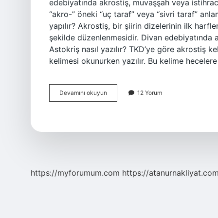
edebiyatında akrostiş, muvaşşah veya istihrac o
“akro-” öneki “uç taraf” veya “sivri taraf” anlam
yapılır? Akrostiş, bir şiirin dizelerinin ilk har
şekilde düzenlenmesidir. Divan edebiyatında ak
Astokriş nasıl yazılır? TKD’ye göre akrostiş k
kelimesi okunurken yazılır. Bu kelime heceler
Akrostiş
Devamını okuyun
12 Yorum
Şiir
Nedir
Ve
Örnekleri
https://myforumum.com
https://atanurnakliyat.com