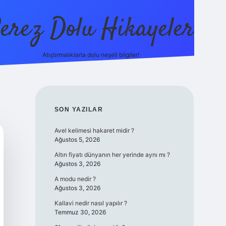
erez Dolu Hikayeler
Atıştırmalıklarla dolu neşeli bilgiler!
https://betexper.live
SIDEBAR
SON YAZILAR
Avel kelimesi hakaret midir ?
Ağustos 5, 2026
Altın fiyatı dünyanın her yerinde aynı mı ?
Ağustos 3, 2026
A modu nedir ?
Ağustos 3, 2026
Kallavi nedir nasıl yapılır ?
Temmuz 30, 2026