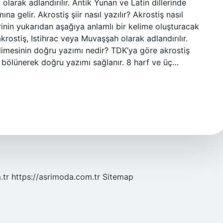
larak adlandırılır. Antik Yunan ve Latin dillerinde
ına gelir. Akrostiş şiir nasıl yazılır? Akrostiş nasıl
flerinin yukarıdan aşağıya anlamlı bir kelime oluşturacak
rostiş, Istihrac veya Muvaşşah olarak adlandırılır.
elimesinin doğru yazımı nedir? TDK’ya göre akrostiş
e bölünerek doğru yazımı sağlanır. 8 harf ve üç…
.tr
https://asrimoda.com.tr
Sitemap