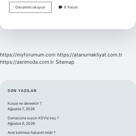
Akciğer
Devamını okuyun
6 Yorum
Sertleşmesi
Düzelir
Mi
https://myforumum.com
https://atanurnakliyat.com.tr
https://asrimoda.com.tr
Sitemap
SIDEBAR
SON YAZILAR
Kussa ne demektir ?
Ağustos 7, 2026
Damacana suyun KDV’si kaç ?
Ağustos 6, 2026
Avel kelimesi hakaret midir ?