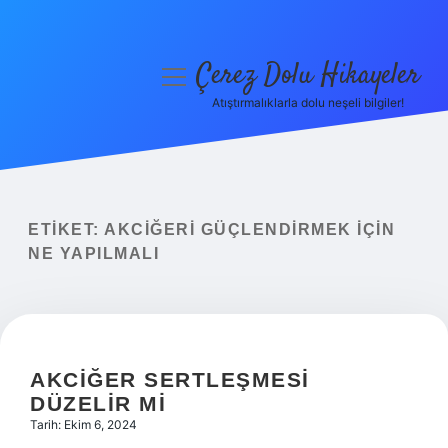
Çerez Dolu Hikayeler
menüyü
aç
Atıştırmalıklarla dolu neşeli bilgiler!
Anasayfa
Gizlilik Politikası
Yasal Uyarı
ETIKET:
AKCIĞERI GÜÇLENDIRMEK IÇIN
NE YAPILMALI
Hakkımızda
AKCIĞER SERTLEŞMESI
DÜZELIR MI
Tarih: Ekim 6, 2024