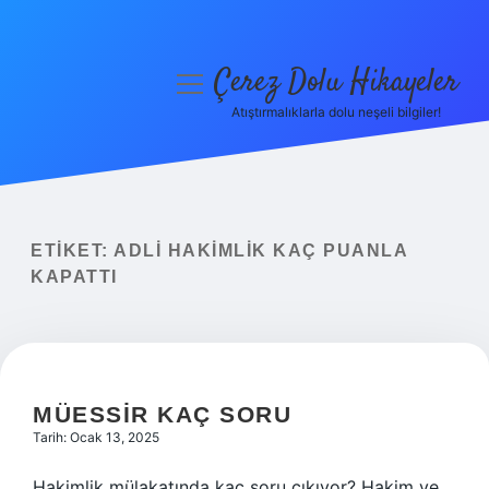
Çerez Dolu Hikayeler
menüyü
aç
Atıştırmalıklarla dolu neşeli bilgiler!
Anasayfa
Gizlilik Politikası
Yasal Uyarı
ETIKET:
ADLI HAKIMLIK KAÇ PUANLA
KAPATTI
Hakkımızda
MÜESSIR KAÇ SORU
Tarih: Ocak 13, 2025
Hakimlik mülakatında kaç soru çıkıyor? Hakim ve