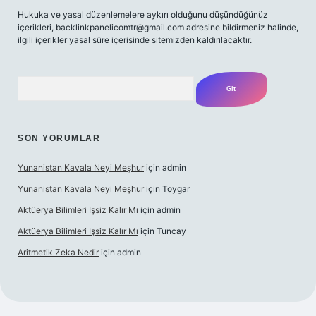
Hukuka ve yasal düzenlemelere aykırı olduğunu düşündüğünüz
içerikleri,
backlinkpanelicomtr@gmail.com
adresine bildirmeniz halinde,
ilgili içerikler yasal süre içerisinde sitemizden kaldırılacaktır.
Arama
SON YORUMLAR
Yunanistan Kavala Neyi Meşhur
için
admin
Yunanistan Kavala Neyi Meşhur
için
Toygar
Aktüerya Bilimleri Işsiz Kalır Mı
için
admin
Aktüerya Bilimleri Işsiz Kalır Mı
için
Tuncay
Aritmetik Zeka Nedir
için
admin