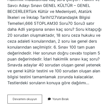
Savcı Adayı Sınavı GENEL KÜLTÜR – GENEL
BECERİLERTürk Kültür ve Medeniyeti, Atatürk
İlkeleri ve İnkılap Tarihi127Vatandaşlık Bilgisi
Temelleri,666 5TOPLAM30 Soru70 Soru3 satır
daha Adli yargısına sınavı kaç soru? Soru kitapçığı
20 sorudan oluşmaktadır, 18 soru ceza hukuku ve
ceza adaleti konularından, 2 soru ise genel ders
konularından seçilmiştir. 6. Sınav 100 tam puan
değerindedir. Her sorunun doğru cevabı toplam 5
puan değerindedir. İdari hakimlik sınavı kaç soru?
Sınavda adaylar 40 sorudan oluşan genel yetenek
ve genel kültür testini ve 100 sorudan oluşan alan
bilgisi testini tamamlamak zorunda kalacaklar.
Testlerdeki soruların konuya göre dağılımı…
Müessir
Devamını okuyun
Yorum Bırak
Kaç
Soru