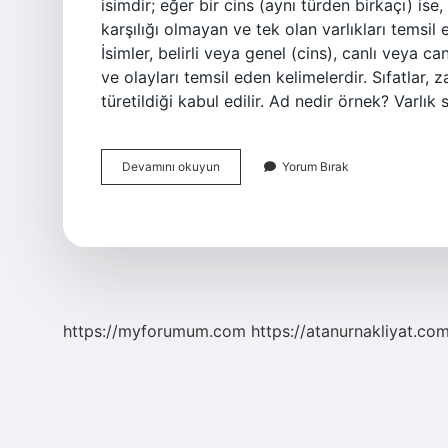
isimdir; eğer bir cins (aynı türden birkaçı) is
karşılığı olmayan ve tek olan varlıkları temsi
İsimler, belirli veya genel (cins), canlı veya c
ve olayları temsil eden kelimelerdir. Sıfatlar, 
türetildiği kabul edilir. Ad nedir örnek? Varlık s
Ad
Devamını okuyun
Yorum Bırak
Sözcükler
Nelerdir
https://myforumum.com
https://atanurnakliyat.com