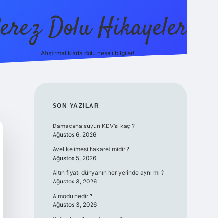
erez Dolu Hikayeler
Atıştırmalıklarla dolu neşeli bilgiler!
https://betexper.live
SIDEBAR
SON YAZILAR
Damacana suyun KDV’si kaç ?
Ağustos 6, 2026
Avel kelimesi hakaret midir ?
Ağustos 5, 2026
Altın fiyatı dünyanın her yerinde aynı mı ?
Ağustos 3, 2026
A modu nedir ?
Ağustos 3, 2026