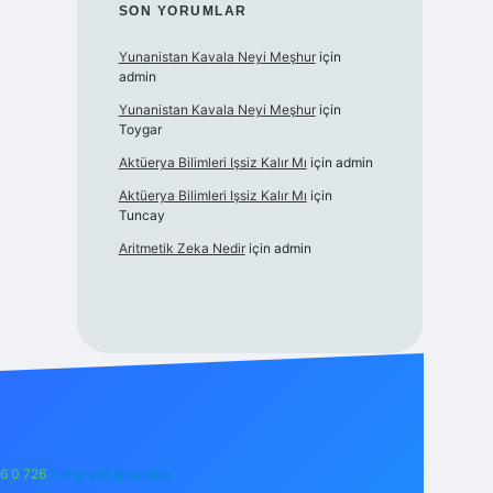
SON YORUMLAR
Yunanistan Kavala Neyi Meşhur
için
admin
Yunanistan Kavala Neyi Meşhur
için
Toygar
Aktüerya Bilimleri Işsiz Kalır Mı
için
admin
Aktüerya Bilimleri Işsiz Kalır Mı
için
Tuncay
Aritmetik Zeka Nedir
için
admin
6 0 726
Telegram: @karabul