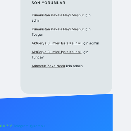
SON YORUMLAR
Yunanistan Kavala Neyi Meşhur
için
admin
Yunanistan Kavala Neyi Meşhur
için
Toygar
Aktüerya Bilimleri Işsiz Kalır Mı
için
admin
Aktüerya Bilimleri Işsiz Kalır Mı
için
Tuncay
Aritmetik Zeka Nedir
için
admin
6 0 726
Telegram: @karabul