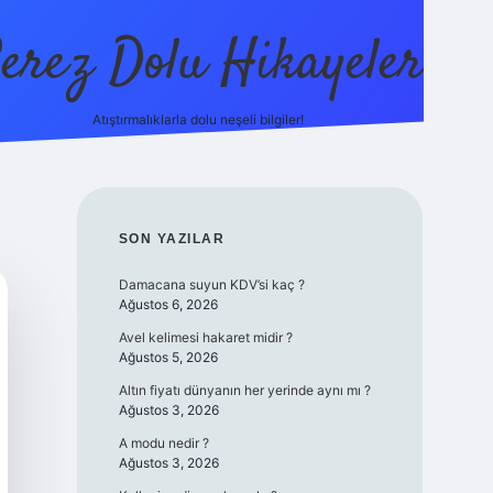
erez Dolu Hikayeler
Atıştırmalıklarla dolu neşeli bilgiler!
https://betexper.liv
SIDEBAR
SON YAZILAR
Damacana suyun KDV’si kaç ?
Ağustos 6, 2026
Avel kelimesi hakaret midir ?
Ağustos 5, 2026
Altın fiyatı dünyanın her yerinde aynı mı ?
Ağustos 3, 2026
A modu nedir ?
Ağustos 3, 2026