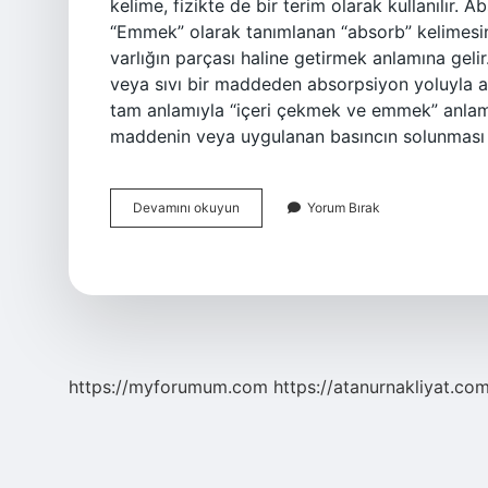
kelime, fizikte de bir terim olarak kullanılır.
“Emmek” olarak tanımlanan “absorb” kelimesind
varlığın parçası haline getirmek anlamına geli
veya sıvı bir maddeden absorpsiyon yoluyla 
tam anlamıyla “içeri çekmek ve emmek” anlamın
maddenin veya uygulanan basıncın solunması 
Absorbe
Devamını okuyun
Yorum Bırak
Etmek
Hangi
Dilde
https://myforumum.com
https://atanurnakliyat.com