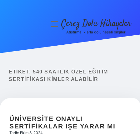
Çerez Dolu Hikayeler
menüyü
aç
Atıştırmalıklarla dolu neşeli bilgiler!
Anasayfa
Gizlilik Politikası
Yasal Uyarı
ETIKET:
540 SAATLIK ÖZEL EĞITIM
SERTIFIKASI KIMLER ALABILIR
Hakkımızda
ÜNIVERSITE ONAYLI
SERTIFIKALAR IŞE YARAR MI
Tarih: Ekim 8, 2024