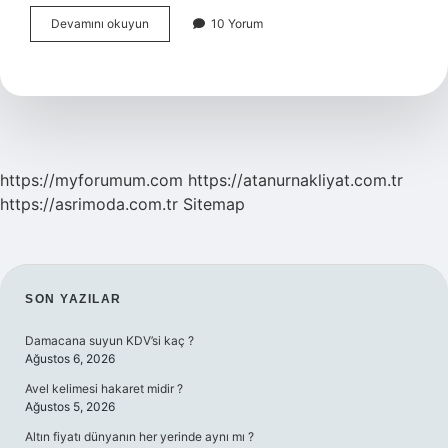
Üniversite
Devamını okuyun
10 Yorum
Onaylı
Sertifikalar
Işe
Yarar
Mı
https://myforumum.com
https://atanurnakliyat.com.tr
https://asrimoda.com.tr
Sitemap
SIDEBAR
SON YAZILAR
Damacana suyun KDV’si kaç ?
Ağustos 6, 2026
Avel kelimesi hakaret midir ?
Ağustos 5, 2026
Altın fiyatı dünyanın her yerinde aynı mı ?