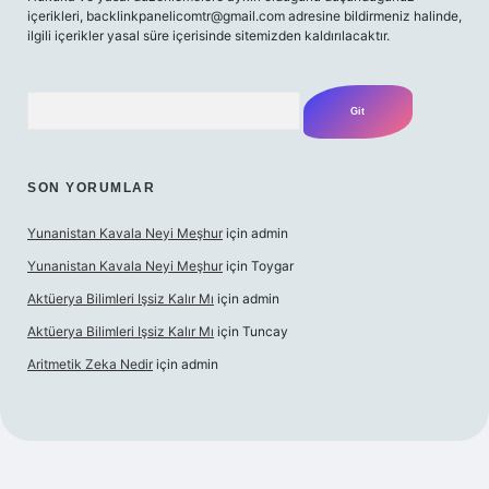
içerikleri,
backlinkpanelicomtr@gmail.com
adresine bildirmeniz halinde,
ilgili içerikler yasal süre içerisinde sitemizden kaldırılacaktır.
Arama
SON YORUMLAR
Yunanistan Kavala Neyi Meşhur
için
admin
Yunanistan Kavala Neyi Meşhur
için
Toygar
Aktüerya Bilimleri Işsiz Kalır Mı
için
admin
Aktüerya Bilimleri Işsiz Kalır Mı
için
Tuncay
Aritmetik Zeka Nedir
için
admin