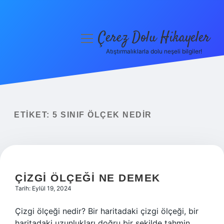
Çerez Dolu Hikayeler
menüyü
aç
Atıştırmalıklarla dolu neşeli bilgiler!
Anasayfa
Gizlilik Politikası
Yasal Uyarı
ETIKET:
5 SINIF ÖLÇEK NEDIR
Hakkımızda
ÇIZGI ÖLÇEĞI NE DEMEK
Tarih: Eylül 19, 2024
Çizgi ölçeği nedir? Bir haritadaki çizgi ölçeği, bir
haritadaki uzunlukları doğru bir şekilde tahmin