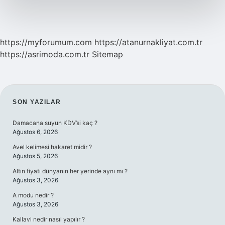
https://myforumum.com
https://atanurnakliyat.com.tr
https://asrimoda.com.tr
Sitemap
SIDEBAR
SON YAZILAR
Damacana suyun KDV’si kaç ?
Ağustos 6, 2026
Avel kelimesi hakaret midir ?
Ağustos 5, 2026
Altın fiyatı dünyanın her yerinde aynı mı ?
Ağustos 3, 2026
A modu nedir ?
Ağustos 3, 2026
Kallavi nedir nasıl yapılır ?