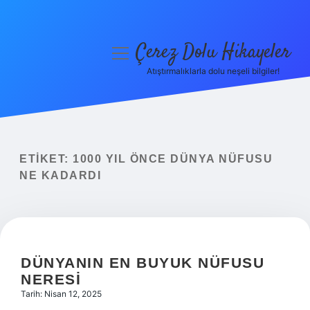
Çerez Dolu Hikayeler
menüyü
aç
Atıştırmalıklarla dolu neşeli bilgiler!
Anasayfa
Gizlilik Politikası
Yasal Uyarı
ETIKET:
1000 YIL ÖNCE DÜNYA NÜFUSU
NE KADARDI
Hakkımızda
DÜNYANIN EN BUYUK NÜFUSU
NERESI
Tarih: Nisan 12, 2025