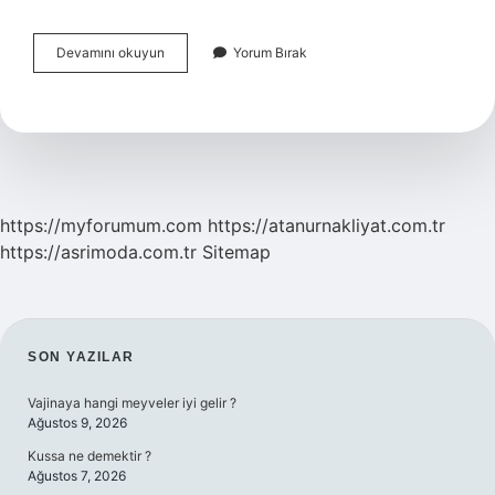
Dünyanın
Devamını okuyun
Yorum Bırak
En
Buyuk
Nüfusu
Neresi
https://myforumum.com
https://atanurnakliyat.com.tr
https://asrimoda.com.tr
Sitemap
SIDEBAR
SON YAZILAR
Vajinaya hangi meyveler iyi gelir ?
Ağustos 9, 2026
Kussa ne demektir ?
Ağustos 7, 2026