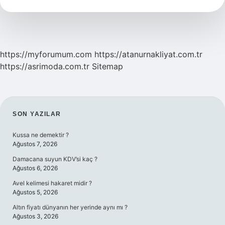
Mal
Olur
https://myforumum.com
https://atanurnakliyat.com.tr
https://asrimoda.com.tr
Sitemap
SIDEBAR
SON YAZILAR
Kussa ne demektir ?
Ağustos 7, 2026
Damacana suyun KDV’si kaç ?
Ağustos 6, 2026
Avel kelimesi hakaret midir ?
Ağustos 5, 2026
Altın fiyatı dünyanın her yerinde aynı mı ?
Ağustos 3, 2026