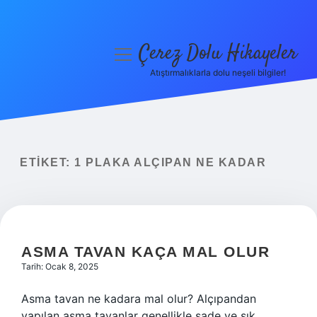
Çerez Dolu Hikayeler
menüyü
aç
Atıştırmalıklarla dolu neşeli bilgiler!
Anasayfa
Gizlilik Politikası
Yasal Uyarı
ETIKET:
1 PLAKA ALÇIPAN NE KADAR
Hakkımızda
ASMA TAVAN KAÇA MAL OLUR
Tarih: Ocak 8, 2025
Asma tavan ne kadara mal olur? Alçıpandan
yapılan asma tavanlar genellikle sade ve şık