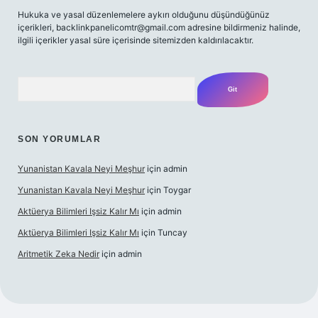
Hukuka ve yasal düzenlemelere aykırı olduğunu düşündüğünüz
içerikleri,
backlinkpanelicomtr@gmail.com
adresine bildirmeniz halinde,
ilgili içerikler yasal süre içerisinde sitemizden kaldırılacaktır.
Arama
SON YORUMLAR
Yunanistan Kavala Neyi Meşhur
için
admin
Yunanistan Kavala Neyi Meşhur
için
Toygar
Aktüerya Bilimleri Işsiz Kalır Mı
için
admin
Aktüerya Bilimleri Işsiz Kalır Mı
için
Tuncay
Aritmetik Zeka Nedir
için
admin