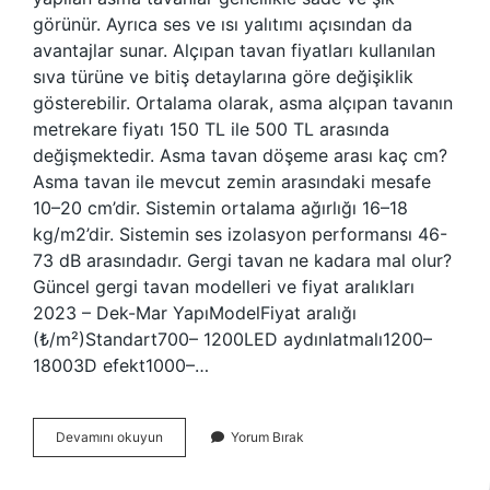
görünür. Ayrıca ses ve ısı yalıtımı açısından da
avantajlar sunar. Alçıpan tavan fiyatları kullanılan
sıva türüne ve bitiş detaylarına göre değişiklik
gösterebilir. Ortalama olarak, asma alçıpan tavanın
metrekare fiyatı 150 TL ile 500 TL arasında
değişmektedir. Asma tavan döşeme arası kaç cm?
Asma tavan ile mevcut zemin arasındaki mesafe
10–20 cm’dir. Sistemin ortalama ağırlığı 16–18
kg/m2’dir. Sistemin ses izolasyon performansı 46-
73 dB arasındadır. Gergi tavan ne kadara mal olur?
Güncel gergi tavan modelleri ve fiyat aralıkları
2023 – Dek-Mar YapıModelFiyat aralığı
(₺/m²)Standart700– 1200LED aydınlatmalı1200–
18003D efekt1000–…
Asma
Devamını okuyun
Yorum Bırak
Tavan
Kaça