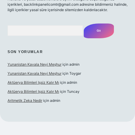
içerikleri,
backlinkpanelicomtr@gmail.com
adresine bildirmeniz halinde,
ilgili içerikler yasal süre içerisinde sitemizden kaldırılacaktır.
Arama
SON YORUMLAR
Yunanistan Kavala Neyi Meşhur
için
admin
Yunanistan Kavala Neyi Meşhur
için
Toygar
Aktüerya Bilimleri Işsiz Kalır Mı
için
admin
Aktüerya Bilimleri Işsiz Kalır Mı
için
Tuncay
Aritmetik Zeka Nedir
için
admin