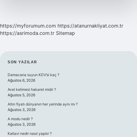
Olur
https://myforumum.com
https://atanurnakliyat.com.tr
https://asrimoda.com.tr
Sitemap
SIDEBAR
SON YAZILAR
Damacana suyun KDV’si kaç ?
Ağustos 6, 2026
Avel kelimesi hakaret midir ?
Ağustos 5, 2026
Altın fiyatı dünyanın her yerinde aynı mı ?
Ağustos 3, 2026
A modu nedir ?
Ağustos 3, 2026
Kallavi nedir nasıl yapılır ?