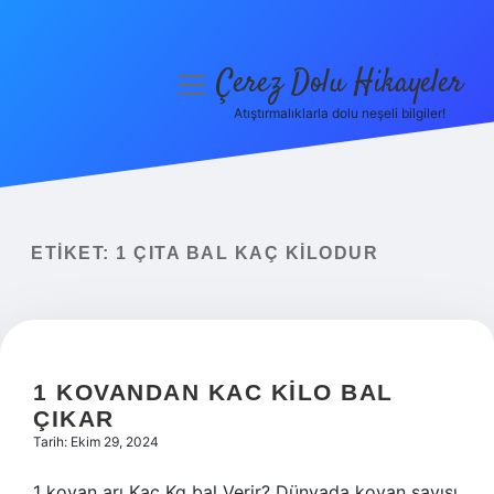
Çerez Dolu Hikayeler
menüyü
aç
Atıştırmalıklarla dolu neşeli bilgiler!
Anasayfa
Gizlilik Politikası
Yasal Uyarı
ETIKET:
1 ÇITA BAL KAÇ KILODUR
Hakkımızda
1 KOVANDAN KAC KILO BAL
ÇIKAR
Tarih: Ekim 29, 2024
1 kovan arı Kaç Kg bal Verir? Dünyada kovan sayısı