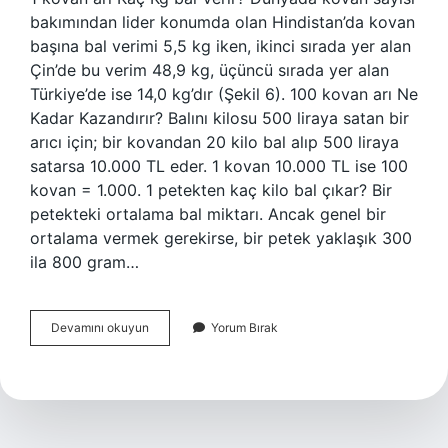
bakımından lider konumda olan Hindistan’da kovan
başına bal verimi 5,5 kg iken, ikinci sırada yer alan
Çin’de bu verim 48,9 kg, üçüncü sırada yer alan
Türkiye’de ise 14,0 kg’dır (Şekil 6). 100 kovan arı Ne
Kadar Kazandırır? Balını kilosu 500 liraya satan bir
arıcı için; bir kovandan 20 kilo bal alıp 500 liraya
satarsa ​​10.000 TL eder. 1 kovan 10.000 TL ise 100
kovan = 1.000. 1 petekten kaç kilo bal çıkar? Bir
petekteki ortalama bal miktarı. Ancak genel bir
ortalama vermek gerekirse, bir petek yaklaşık 300
ila 800 gram…
1
Devamını okuyun
Yorum Bırak
Kovandan
Kac
Kilo
Bal
Çıkar