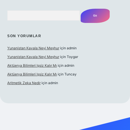
Arama
SON YORUMLAR
Yunanistan Kavala Neyi Meşhur
için
admin
Yunanistan Kavala Neyi Meşhur
için
Toygar
Aktüerya Bilimleri Işsiz Kalır Mı
için
admin
Aktüerya Bilimleri Işsiz Kalır Mı
için
Tuncay
Aritmetik Zeka Nedir
için
admin
exper.live/