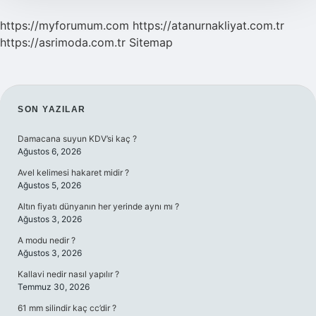
https://myforumum.com
https://atanurnakliyat.com.tr
https://asrimoda.com.tr
Sitemap
SIDEBAR
SON YAZILAR
Damacana suyun KDV’si kaç ?
Ağustos 6, 2026
Avel kelimesi hakaret midir ?
Ağustos 5, 2026
Altın fiyatı dünyanın her yerinde aynı mı ?
Ağustos 3, 2026
A modu nedir ?
Ağustos 3, 2026
Kallavi nedir nasıl yapılır ?
Temmuz 30, 2026
61 mm silindir kaç cc’dir ?